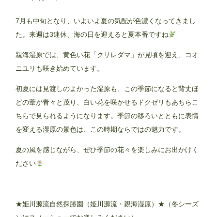
7月も中旬となり、いよいよ夏の気配が色濃くなってきまし
た。来週は3連休、海の日を迎えると夏本番ですね
親海湿原では、黄色い花「クサレダマ」が見頃を迎え、コオ
ニユリも咲き始めています。
初夏には見渡しのよかった湿原も、この季節になると背丈ほ
どの葦が青々と茂り、白い花を咲かせるドクゼリもあちらこ
ちらで見られるようになります。季節の移ろいとともに表情
を変える湿原の景色は、この時期ならではの魅力です。
夏の風を感じながら、ぜひ季節の花々を楽しみにお出かけく
ださい
★姫川源流自然探勝園（姫川源流・親海湿原）★（冬シーズ